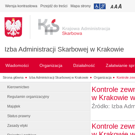
Wersja kontrastowa
Przejdź do treści
Mapa strony
Izba Administracji Skarbowej w Krakowie
Wiadomości
Organizacja
Działalność
Załatwianie sp
Strona główna
Izba Administracji Skarbowej w Krakowie
Organizacja
Kontrole ze
Kierownictwo
Kontrole zew
w Krakowie w
Regulamin organizacyjny
Źródło:
Izba Adm
Majątek
Status prawny
Kontrole zew
Zasady etyki
w Krakowie w