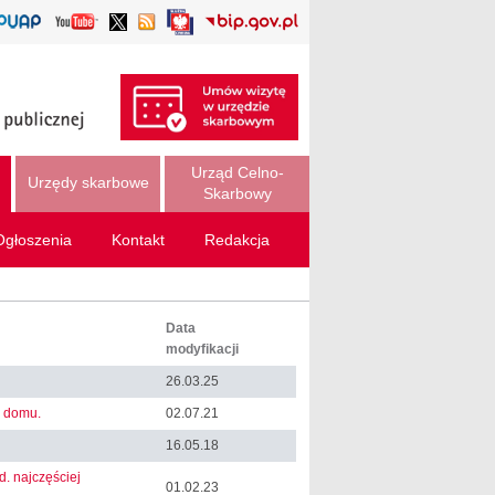
Urząd Celno-
Urzędy skarbowe
Skarbowy
Ogłoszenia
Kontakt
Redakcja
Data
modyfikacji
26.03.25
z domu.
02.07.21
16.05.18
. najczęściej
01.02.23