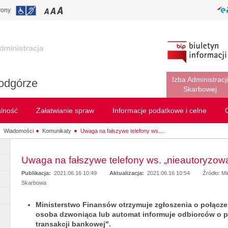
rony
Izba Administracji
odgórze
Skarbowej
alność
Załatwianie spraw
Informacje podatkowe i celne
Wiadomości
Komunikaty
Uwaga na fałszywe telefony ws....
Uwaga na fałszywe telefony ws. „nieautoryzowa
Publikacja:
2021.06.16 10:49
Aktualizacja:
2021.06.16 10:54
Źródło: Mi
Skarbowa
Ministerstwo Finansów otrzymuje zgłoszenia o połącze
osoba dzwoniąca lub automat informuje odbiorców o 
transakcji bankowej".