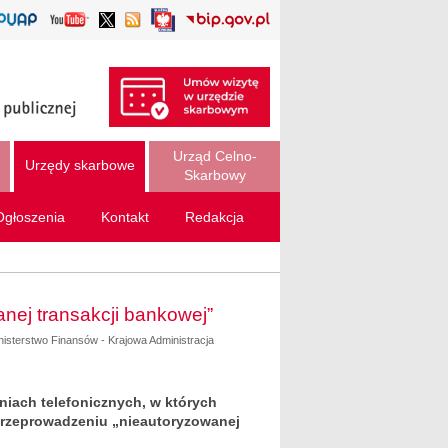
Urząd Celno-
Urzędy skarbowe
Skarbowy
Ogłoszenia
Kontakt
Redakcja
nej transakcji bankowej”
nisterstwo Finansów - Krajowa Administracja
niach telefonicznych, w których
przeprowadzeniu „nieautoryzowanej