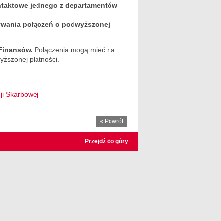
ntaktowe jednego z departamentów
ywania połączeń o podwyższonej
 Finansów.
Połączenia mogą mieć na
ższonej płatności.
ji Skarbowej
« Powrót
Przejdź do góry