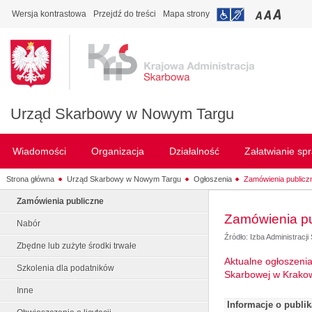
Wersja kontrastowa
Przejdź do treści
Mapa strony
Urząd Skarbowy w Nowym Targu
Wiadomości
Organizacja
Działalność
Załatwianie sp
Strona główna
Urząd Skarbowy w Nowym Targu
Ogłoszenia
Zamówienia publicz
Zamówienia publiczne
Zamówienia pu
Nabór
Źródło: Izba Administracj
Zbędne lub zużyte środki trwałe
Aktualne ogłoszenia
Szkolenia dla podatników
Skarbowej w Krakow
Inne
Informacje o publi