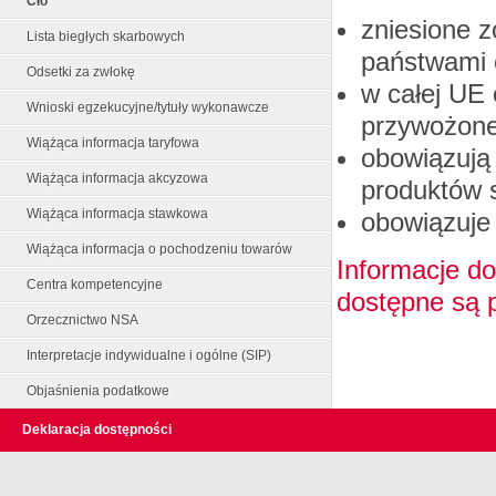
Cło
zniesione z
Lista biegłych skarbowych
państwami 
Odsetki za zwłokę
w całej UE 
Wnioski egzekucyjne/tytuły wykonawcze
przywożon
Wiążąca informacja taryfowa
obowiązują
Wiążąca informacja akcyzowa
produktów 
Wiążąca informacja stawkowa
obowiązuje 
Wiążąca informacja o pochodzeniu towarów
Informacje do
Centra kompetencyjne
dostępne są p
Orzecznictwo NSA
Interpretacje indywidualne i ogólne (SIP)
Objaśnienia podatkowe
Deklaracja dostępności