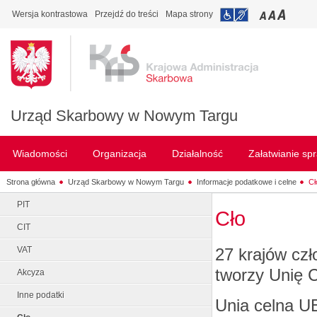
Wersja kontrastowa
Przejdź do treści
Mapa strony
Urząd Skarbowy w Nowym Targu
Wiadomości
Organizacja
Działalność
Załatwianie sp
Strona główna
Urząd Skarbowy w Nowym Targu
Informacje podatkowe i celne
Cł
PIT
Cło
CIT
27 krajów czł
VAT
tworzy Unię C
Akcyza
Inne podatki
Unia celna U