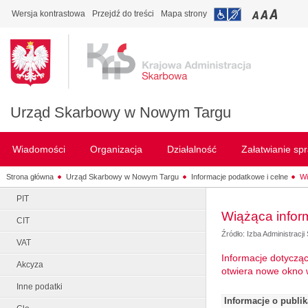
Wersja kontrastowa
Przejdź do treści
Mapa strony
Urząd Skarbowy w Nowym Targu
Wiadomości
Organizacja
Działalność
Załatwianie sp
Strona główna
Urząd Skarbowy w Nowym Targu
Informacje podatkowe i celne
Wi
PIT
Wiążąca infor
CIT
Źródło: Izba Administracj
VAT
Informacje dotycząc
Akcyza
otwiera nowe okno 
Inne podatki
Informacje o publi