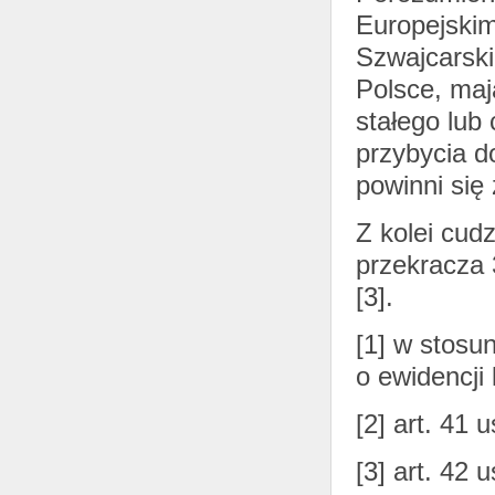
Europejski
Szwajcarski
Polsce, maj
stałego lub
przybycia d
powinni się
Z kolei cudz
przekracza 
[3].
[1] w stosu
o ewidencji 
[2] art. 41 
[3] art. 42 