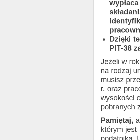
wypłaca 
składani
identyf
pracowni
Dzięki 
PIT-38 z
Jeżeli w ro
na rodzaj u
musisz prz
r. oraz pra
wysokości o
pobranych z
Pamiętaj,
a
którym jest
podatnika. 