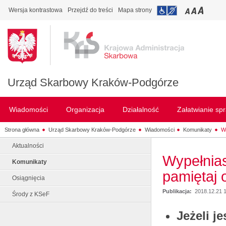
Wersja kontrastowa
Przejdź do treści
Mapa strony
Urząd Skarbowy Kraków-Podgórze
Wiadomości
Organizacja
Działalność
Załatwianie sp
Strona główna
Urząd Skarbowy Kraków-Podgórze
Wiadomości
Komunikaty
Wy
Aktualności
Wypełnias
Komunikaty
pamiętaj
Osiągnięcia
Publikacja:
2018.12.21 
Środy z KSeF
Jeżeli j