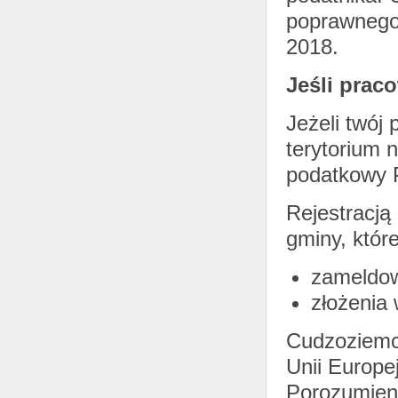
poprawnego
2018.
Jeśli prac
Jeżeli twój
terytorium 
podatkowy
Rejestracją
gminy, któr
zameldow
złożenia
Cudzoziemc
Unii Europe
Porozumien