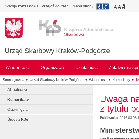
Wersja kontrastowa
Przejdź do treści
Mapa strony
Urząd Skarbowy Kraków-Podgórze
Wiadomości
Organizacja
Działalność
Załatwianie sp
Strona główna
Urząd Skarbowy Kraków-Podgórze
Wiadomości
Komunikaty
U
Aktualności
Uwaga na 
Komunikaty
z tytułu 
Osiągnięcia
Publikacja:
2016.03.08 
Środy z KSeF
Ministerst