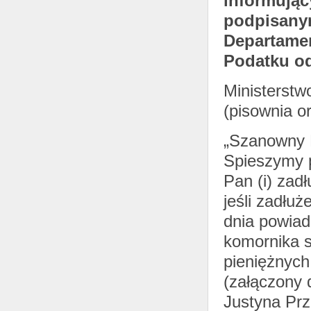
informując
podpisanym
Departame
Podatku od
Ministerstw
(pisownia or
„Szanowny 
Spieszymy p
Pan (i) zad
jeśli zadłu
dnia powiad
komornika s
pieniężnyc
(załączony 
Justyna Prz