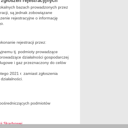
 zgłoszeń rejestracyjnych
 lokalnych bazach prowadzonych przez
racji, są jednak zobowiązane
zenie rejestracyjne o informację
o.
konanie rejestracji przez:
yjnemu tj. podmioty prowadzące
prowadzące działalności gospodarczej
glugowe i gaz przeznaczony do celów
tego 2021 r. zamiast zgłoszenia
działalności.
 pośredniczących podmiotów
ji Skarbowej