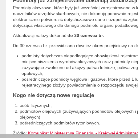
Podmioty już zarejestrowane dokonują aktualizacji
Podmioty akcyzowe, które były już wcześniej zarejestrowane w
naczelników urzędów skarbowych, nie dokonują ponownie rejest
elektronicznie potwierdzić dotychczasowe dane i uzupełnić zgłos
dotyczącą właściwego dla danego podmiotu organu podatkoweg
Aktualizacji należy dokonać
do 30 czerwca br.
Do 30 czerwca br. przewidziano również okres przejściowy na do
podmioty dotychczas niepodlegające obowiązkowi rejestrac
miejsce niszczenia wyrobów akcyzowych oraz podmioty nie
zużywające zwolnione od akcyzy paliwa lotnicze, paliwa że
opałowych,
pośredniczące podmioty węglowe i gazowe, które przed 1 lu
rejestracyjnego złożyły powiadomienia o rozpoczęciu swojej 
Kogo nie dotyczą nowe regulacje
osób fizycznych,
podmiotów olejowych (zużywających podmiotów olejowych i
olejowych),
pośredniczących podmiotów tytoniowych.
Źródło:
Komunikat Ministerstwa Finansów - Krajowej Administrac