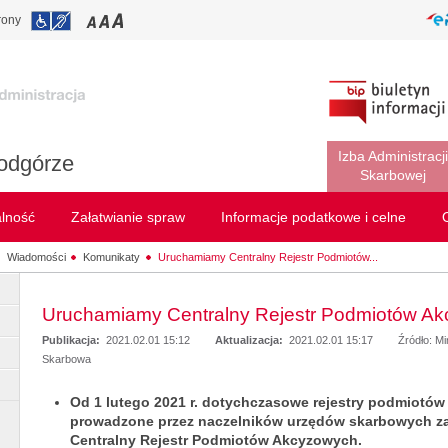
rony
Izba Administracji
odgórze
Skarbowej
alność
Załatwianie spraw
Informacje podatkowe i celne
Wiadomości
Komunikaty
Uruchamiamy Centralny Rejestr Podmiotów...
Uruchamiamy Centralny Rejestr Podmiotów A
Publikacja:
2021.02.01 15:12
Aktualizacja:
2021.02.01 15:17
Źródło: Mi
Skarbowa
Od 1 lutego 2021 r. dotychczasowe rejestry podmiotó
prowadzone przez naczelników urzędów skarbowych za
Centralny Rejestr Podmiotów Akcyzowych.