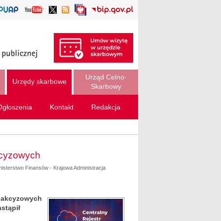
Urząd Celno-
Urzędy skarbowe
Skarbowy
Ogłoszenia
Kontakt
Redakcja
kcyzowych
nisterstwo Finansów - Krajowa Administracja
w akcyzowych
stąpił