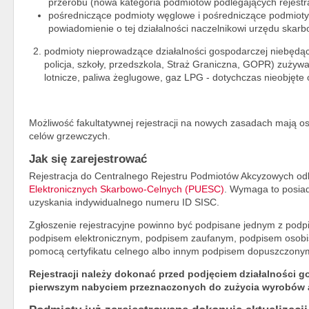
przerobu (nowa kategoria podmiotów podlegających rejestra
pośredniczące podmioty węglowe i pośredniczące podmioty
powiadomienie o tej działalności naczelnikowi urzędu skar
podmioty nieprowadzące działalności gospodarczej niebędąc
policja, szkoły, przedszkola, Straż Graniczna, GOPR) zużyw
lotnicze, paliwa żeglugowe, gaz LPG - dotychczas nieobjęte 
Możliwość fakultatywnej rejestracji na nowych zasadach mają 
celów grzewczych.
Jak się zarejestrować
Rejestracja do Centralnego Rejestru Podmiotów Akcyzowych o
Elektronicznych Skarbowo-Celnych (PUESC)
. Wymaga to posiada
uzyskania indywidualnego numeru ID SISC.
Zgłoszenie rejestracyjne powinno być podpisane jednym z podp
podpisem elektronicznym, podpisem zaufanym, podpisem osob
pomocą certyfikatu celnego albo innym podpisem dopuszczonym 
Rejestracji należy dokonać przed podjęciem działalności g
pierwszym nabyciem przeznaczonych do zużycia wyrobów 