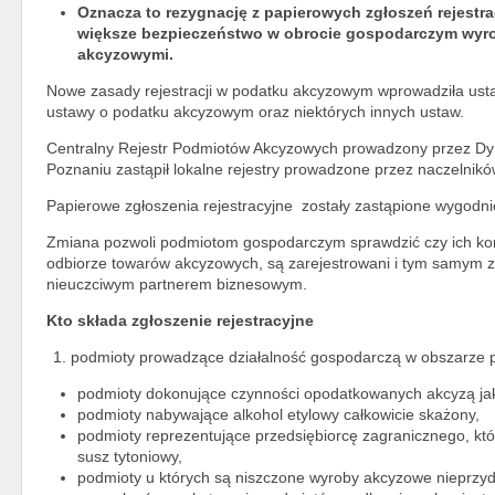
Oznacza to rezygnację z papierowych zgłoszeń rejestra
większe bezpieczeństwo w obrocie gospodarczym
wyr
akcyzowymi.
Nowe zasady rejestracji w podatku akcyzowym wprowadziła usta
ustawy o podatku akcyzowym oraz niektórych innych ustaw.
Centralny Rejestr Podmiotów Akcyzowych prowadzony przez Dyre
Poznaniu zastąpił lokalne rejestry prowadzone przez naczelni
Papierowe zgłoszenia rejestracyjne zostały zastąpione wygodniej
Zmiana pozwoli podmiotom gospodarczym sprawdzić czy ich kont
odbiorze towarów akcyzowych, są zarejestrowani i tym samym z
nieuczciwym partnerem biznesowym.
Kto składa zgłoszenie rejestracyjne
podmioty prowadzące działalność gospodarczą w obszarze p
podmioty dokonujące czynności opodatkowanych akcyzą jak 
podmioty nabywające alkohol etylowy całkowicie skażony,
podmioty reprezentujące przedsiębiorcę zagranicznego, któ
susz tytoniowy,
podmioty u których są niszczone wyroby akcyzowe nieprzyd