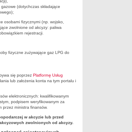
cji),
 gazowe (dotychczas składające
bowego);
e osobami fizycznymi (np. wojsko,
ające zwolnione od akcyzy: paliwa
obowiązkiem rejestracji.
osoby fizyczne zużywające gaz LPG do
dbywa się poprzez
Platformę Usług
nia lub założenia konta na tym portalu i
isów elektronicznych: kwalifikowanym
istym, podpisem weryfikowanym za
przez ministra finansów.
ospodarczej w akcyzie lub przed
akcyzowych zwolnionych od akcyzy.