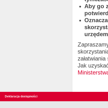
Aby go z
potwier
Oznacza 
skorzyst
urzędem
Zapraszamy 
skorzystani
załatwiania 
Jak uzyska
Ministerstw
Deklaracja dostępności