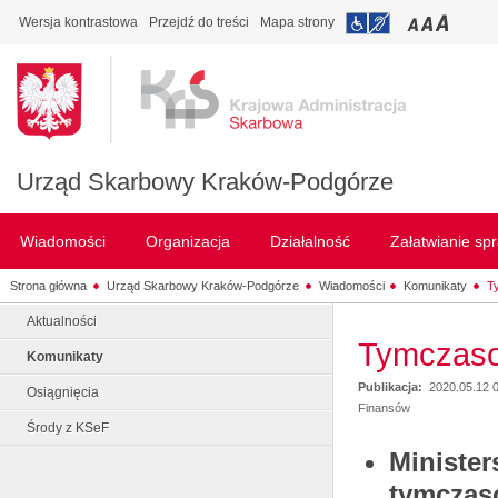
Wersja kontrastowa
Przejdź do treści
Mapa strony
Urząd Skarbowy Kraków-Podgórze
Wiadomości
Organizacja
Działalność
Załatwianie sp
Strona główna
Urząd Skarbowy Kraków-Podgórze
Wiadomości
Komunikaty
T
Aktualności
Tymczasow
Komunikaty
Publikacja:
2020.05.12 
Osiągnięcia
Finansów
Środy z KSeF
Minister
tymczaso