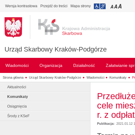
Wersja kontrastowa
Przejdź do treści
Mapa strony
Urząd Skarbowy Kraków-Podgórze
Wiadomości
Organizacja
Działalność
Załatwianie sp
Strona główna
Urząd Skarbowy Kraków-Podgórze
Wiadomości
Komunikaty
P
Aktualności
Przedłuże
Komunikaty
cele mie
Osiągnięcia
r. z odpł
Środy z KSeF
Publikacja:
2021.01.12 