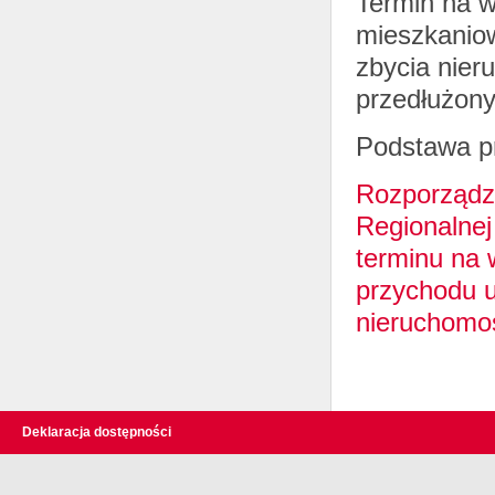
Termin na w
mieszkanio
zbycia nier
przedłużon
Podstawa p
Rozporządze
Regionalnej
terminu na
przychodu u
nieruchomoś
Deklaracja dostępności