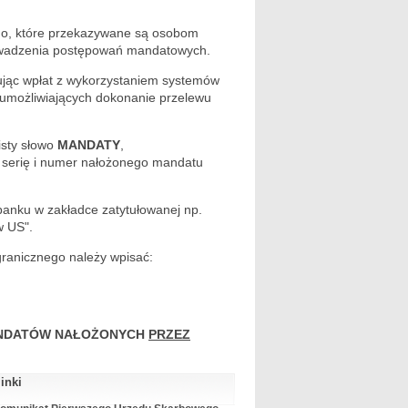
go, które przekazywane są osobom
owadzenia postępowań mandatowych.
ując wpłat z wykorzystaniem systemów
 umożliwiających dokonanie przelewu
isty słowo
MANDATY
,
ać serię i numer nałożonego mandatu
banku w zakładce zatytułowanej np.
w US".
ranicznego należy wpisać:
ANDATÓW NAŁOŻONYCH
PRZEZ
inki