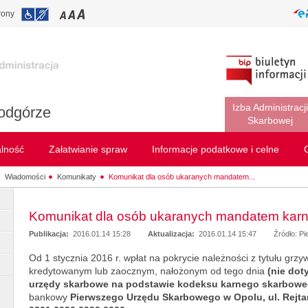
rony
Izba Administracji
odgórze
Skarbowej
alność
Załatwianie spraw
Informacje podatkowe i celne
Wiadomości
Komunikaty
Komunikat dla osób ukaranych mandatem...
Komunikat dla osób ukaranych mandatem kar
Publikacja:
2016.01.14 15:28
Aktualizacja:
2016.01.14 15:47
Źródło: P
Od 1 stycznia 2016 r. wpłat na pokrycie należności z tytułu g
kredytowanym lub zaocznym, nałożonym od tego dnia
(nie do
urzędy skarbowe na podstawie kodeksu karnego skarbowe
bankowy
Pierwszego Urzędu Skarbowego w Opolu, ul. Rejtan