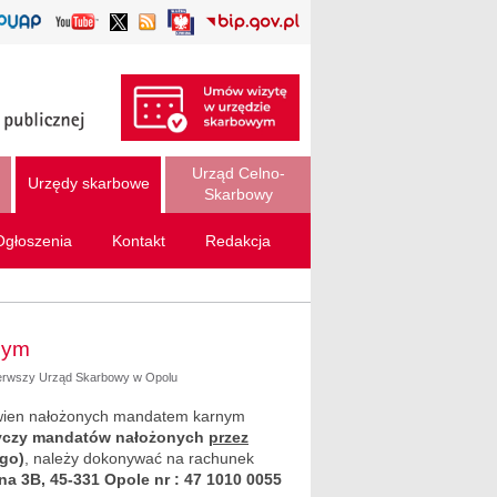
Urząd Celno-
Urzędy skarbowe
Skarbowy
Ogłoszenia
Kontakt
Redakcja
nym
ierwszy Urząd Skarbowy w Opolu
rzywien nałożonych mandatem karnym
tyczy mandatów nałożonych
przez
go)
, należy dokonywać na rachunek
a 3B, 45-331 Opole nr : 47 1010 0055