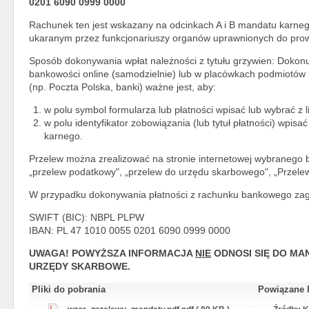
0201 6090 0999 0000
Rachunek ten jest wskazany na odcinkach A i B mandatu karne
ukaranym przez funkcjonariuszy organów uprawnionych do pr
Sposób dokonywania wpłat należności z tytułu grzywien: Dokon
bankowości online (samodzielnie) lub w placówkach podmiotów
(np. Poczta Polska, banki) ważne jest, aby:
w polu symbol formularza lub płatności wpisać lub wybrać z l
w polu identyfikator zobowiązania (lub tytuł płatności) wpis
karnego.
Przelew można zrealizować na stronie internetowej wybranego 
„przelew podatkowy", „przelew do urzędu skarbowego", „Przele
W przypadku dokonywania płatności z rachunku bankowego zag
SWIFT (BIC): NBPL PLPW
IBAN: PL 47 1010 0055 0201 6090 0999 0000
UWAGA! POWYŻSZA INFORMACJA
NIE
ODNOSI SIĘ DO M
URZĘDY SKARBOWE.
Pliki do pobrania
Powiązane l