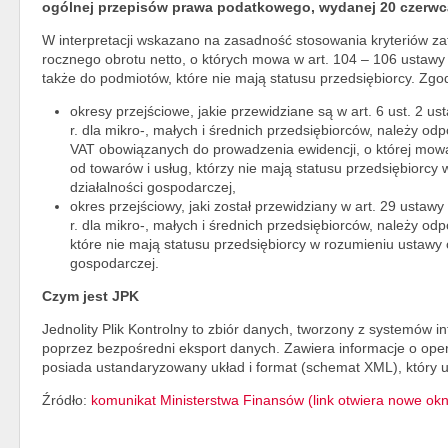
ogólnej przepisów prawa podatkowego, wydanej 20 czerwca 
W interpretacji wskazano na zasadność stosowania kryteriów za
rocznego obrotu netto, o których mowa w art. 104 – 106 ustawy
także do podmiotów, które nie mają statusu przedsiębiorcy. Zgod
okresy przejściowe, jakie przewidziane są w art. 6 ust. 2 u
r. dla mikro-, małych i średnich przedsiębiorców, należy o
VAT obowiązanych do prowadzenia ewidencji, o której mowa
od towarów i usług, którzy nie mają statusu przedsiębiorc
działalności gospodarczej,
okres przejściowy, jaki został przewidziany w art. 29 ustaw
r. dla mikro-, małych i średnich przedsiębiorców, należy o
które nie mają statusu przedsiębiorcy w rozumieniu ustawy 
gospodarczej.
Czym jest JPK
Jednolity Plik Kontrolny to zbiór danych, tworzony z systemów
poprzez bezpośredni eksport danych. Zawiera informacje o ope
posiada ustandaryzowany układ i format (schemat XML), który u
Źródło:
komunikat Ministerstwa Finansów (link otwiera nowe okn