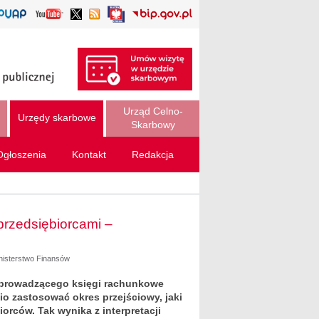
Urząd Celno-
Urzędy skarbowe
Skarbowy
Ogłoszenia
Kontakt
Redakcja
przedsiębiorcami –
inisterstwo Finansów
y prowadzącego księgi rachunkowe
 zastosować okres przejściowy, jaki
iorców. Tak wynika z interpretacji