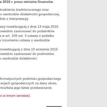
2016 r. przez ministra finansów.
trudnienia średniorocznego oraz
 o swobodzie działalności gospodarczej,
nie z interpretacją:
stawy nowelizującej z dnia 13 maja 2016
dpowiednio zastosować do podatników
 w art. 109 ust. 3 ustawy o podatku
y w rozumieniu ustawy o swobodzie
y nowelizującej z dnia 10 września 2015
dpowiednio zastosować do podmiotów,
o swobodzie działalności
 informatycznych podmiotu gospodarczego
racjach gospodarczych za dany okres,
możliwia jego łatwe przetwarzanie.
o w innym serwisie)
.