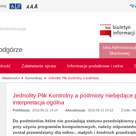
rony
Izba Administracji
odgórze
Skarbowej
alność
Załatwianie spraw
Informacje podatkowe i celne
Wiadomości
Komunikaty
Jednolity Plik Kontrolny a podmioty...
Jednolity Plik Kontrolny a podmioty niebędące 
interpretacja ogólna
Publikacja:
2016.06.21 14:14
Aktualizacja:
2016.06.21 14:22
Źródło: M
Do podmiotów, które nie posiadają statusu przedsiębiorc
przy użyciu programów komputerowych, należy odpowiednio
został przewidziany dla mikro-, małych i średnich przedsięb