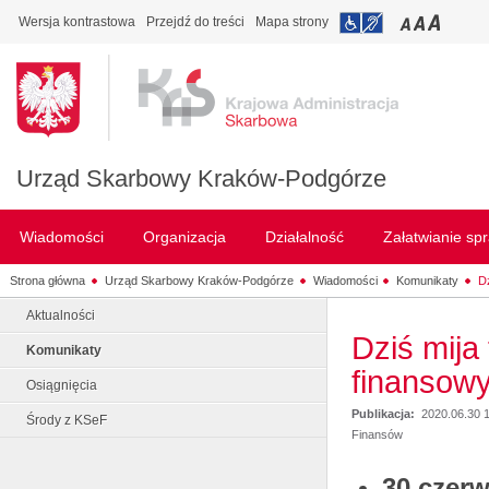
Wersja kontrastowa
Przejdź do treści
Mapa strony
Urząd Skarbowy Kraków-Podgórze
Wiadomości
Organizacja
Działalność
Załatwianie sp
Strona główna
Urząd Skarbowy Kraków-Podgórze
Wiadomości
Komunikaty
Dz
Aktualności
Dziś mija
Komunikaty
finansow
Osiągnięcia
Publikacja:
2020.06.30 
Środy z KSeF
Finansów
30 czerw