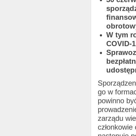
sporząd
finansow
obrotow
W tym ro
COVID-19
Sprawoz
bezpłatn
udostępn
Sporządzen
go w formac
powinno być
prowadzenie
zarządu wi
członkowie 
następuje p