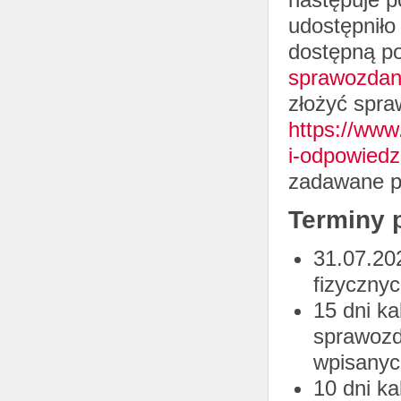
udostępniło
dostępną p
sprawozdani
złożyć spra
https://www
i-odpowiedz
zadawane p
Terminy 
31.07.20
fizyczny
15 dni k
sprawozd
wpisanyc
10 dni k