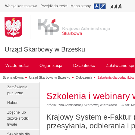
Wersja kontrastowa
Przejdź do treści
Mapa strony
Urząd Skarbowy w Brzesku
Wiadomości
Organizacja
Działalność
Załatwianie sp
Strona główna
Urząd Skarbowy w Brzesku
Ogłoszenia
Szkolenia dla podatników
Zamówienia
publiczne
Szkolenia i webinary
Nabór
Źródło: Izba Administracji Skarbowej w Krakowie
Autor: M
Zbędne lub
Krajowy System e-Faktur (
zużyte środki
przesyłania, odbierania i
trwałe
Szkolenia dla