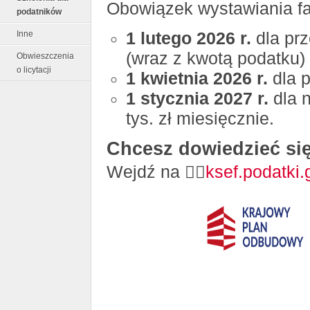
Obowiązek wystawiania fa
podatników
1 lutego 2026 r.
dla pr
Inne
(wraz z kwotą podatku) 
Obwieszczenia
o licytacji
1 kwietnia 2026 r.
dla 
1 stycznia 2027 r.
dla 
tys. zł miesięcznie.
Chcesz dowiedzieć si
Wejdź na 👉🏻
ksef.podatki.