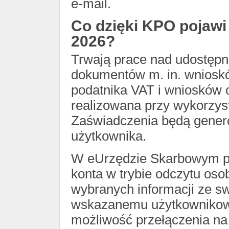
e-mail.
Co dzięki KPO pojawi
2026?
Trwają prace nad udostęp
dokumentów m. in. wnioskó
podatnika VAT i wniosków o
realizowana przy wykorzyst
Zaświadczenia będą genero
użytkownika.
W eUrzędzie Skarbowym po
konta w trybie odczytu os
wybranych informacji ze 
wskazanemu użytkownikowi.
możliwość przełączenia na 