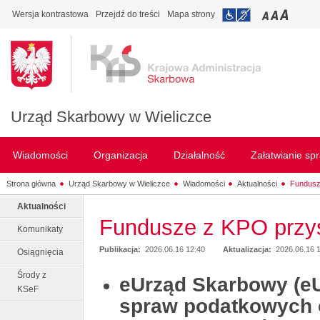
Wersja kontrastowa
Przejdź do treści
Mapa strony
Urząd Skarbowy w Wieliczce
Wiadomości
Organizacja
Działalność
Załatwianie sp
Strona główna
Urząd Skarbowy w Wieliczce
Wiadomości
Aktualności
Fundusz
Aktualności
Fundusze z KPO przy
Komunikaty
Publikacja:
2026.06.16 12:40
Aktualizacja:
2026.06.16 
Osiągnięcia
Środy z
eUrząd Skarbowy (e
KSeF
spraw podatkowych o