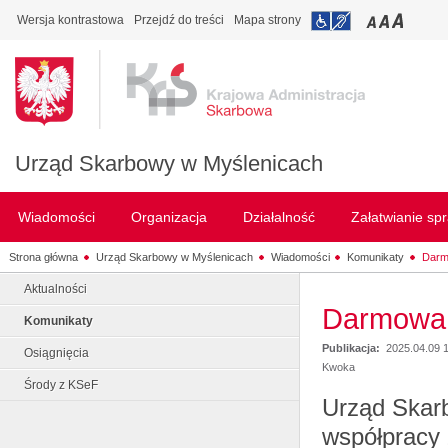
Wersja kontrastowa
Przejdź do treści
Mapa strony
Urząd Skarbowy w Myślenicach
Wiadomości
Organizacja
Działalność
Załatwianie sp
Strona główna
Urząd Skarbowy w Myślenicach
Wiadomości
Komunikaty
Darm
Aktualności
Darmowa
Komunikaty
Publikacja:
2025.04.09 
Osiągnięcia
Kwoka
Środy z KSeF
Urząd Skar
współpracy